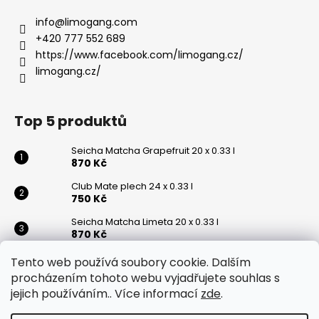
a
info
@
limogang.com
j
+420 777 552 689
í
https://www.facebook.com/limogang.cz/
t
limogang.cz/
?
Top 5 produktů
Seicha Matcha Grapefruit 20 x 0.33 l
870 Kč
HLEDAT
Club Mate plech 24 x 0.33 l
750 Kč
Seicha Matcha Limeta 20 x 0.33 l
D
870 Kč
o
p
Club Mate 20 x 0.5 l
Tento web používá soubory cookie. Dalším
870 Kč
o
procházením tohoto webu vyjadřujete souhlas s
r
jejich používáním.. Více informací
zde
.
Vratislavická kyselka přírodní 6 x 0,75l
u
350 Kč