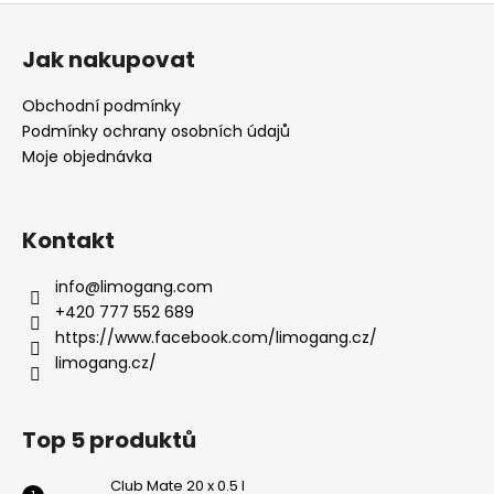
Z
á
Jak nakupovat
p
a
Obchodní podmínky
t
Podmínky ochrany osobních údajů
í
Moje objednávka
Kontakt
info
@
limogang.com
+420 777 552 689
https://www.facebook.com/limogang.cz/
limogang.cz/
Top 5 produktů
Club Mate 20 x 0.5 l