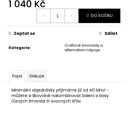
č
1 040 Kč
u
Měrná
j
DO KOŠÍKU
cena:
e
m
e
Zeptat se
Sdílet
Craftové limonády a
Kategorie
:
FIELD
alternativní nápoje
NO.7
LEDOVÝ
ČAJ
MANGO/ANANAS
24
Popis
Diskuze
X
0,33L
Minimální objednávky přijímáme již od 40 lahví -
874
můžete si libovolně nakombinovat balení a basy
Kč
různých limonád či ovocných šťáv.