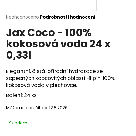
a
j
Průměrné
Neohodnoceno
Podrobnosti hodnocení
í
hodnocení
Jax Coco - 100%
produktu
t
je
?
kokosová voda 24 x
0,0
z
0,33l
5
hvězdiček.
Elegantní, čistá, přírodní hydratace ze
HLEDAT
sopečných kopcovitých oblastí Filipín. 100%
kokosová voda v plechovce.
Balení: 24 ks
D
o
Můžeme doručit do:
12.8.2026
p
o
r
Skladem
u