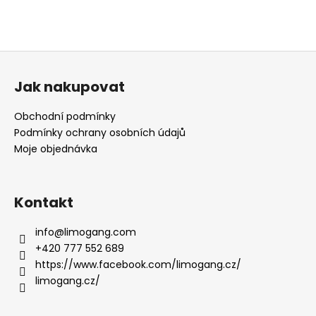
a
j
í
Z
t
á
Jak nakupovat
?
p
a
Obchodní podmínky
t
Podmínky ochrany osobních údajů
í
Moje objednávka
HLEDAT
Kontakt
D
info
@
limogang.com
o
+420 777 552 689
p
https://www.facebook.com/limogang.cz/
o
limogang.cz/
r
u