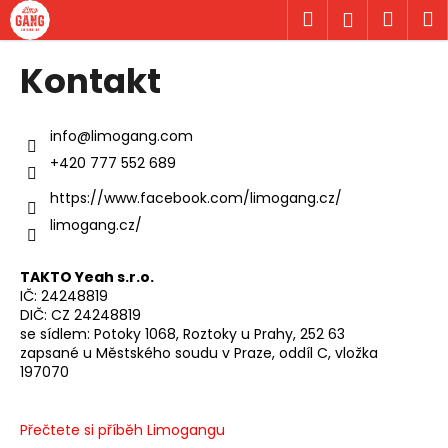
K
Přejít
Hledat
Náku
M
Přihlášen
na
o
obsah
Zpět
Zpět
košík
š
Kontakt
í
C
k
o
info@limogang.com
p
+420 777 552 689
o
https://www.facebook.com/limogang.cz/
t
limogang.cz/
ř
e
TAKTO Yeah s.r.o.
b
IČ: 24248819
u
DIČ: CZ 24248819
se sídlem: Potoky 1068, Roztoky u Prahy, 252 63
j
zapsané u Městského soudu v Praze, oddíl C, vložka
e
197070
t
e
Přečtete si příběh Limogangu
n