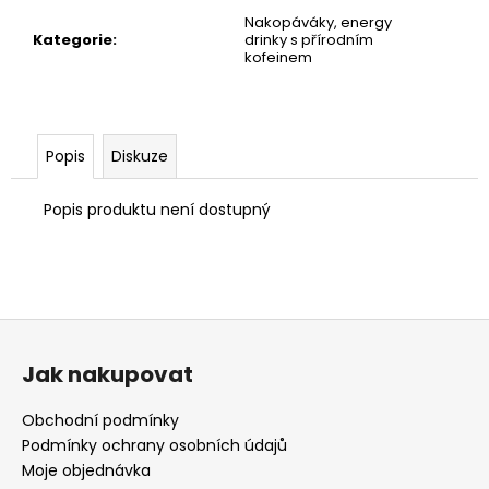
č
Nakopáváky, energy
u
Kategorie
:
drinky s přírodním
j
kofeinem
e
m
e
Popis
Diskuze
SEICHA
MATCHA
Popis produktu není dostupný
YUZU
20
X
0,33L
870
Z
Kč
á
Jak nakupovat
p
a
Obchodní podmínky
t
Podmínky ochrany osobních údajů
í
Moje objednávka