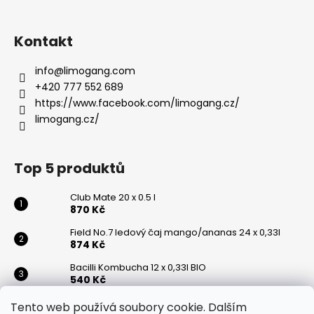
Kontakt
info
@
limogang.com
+420 777 552 689
https://www.facebook.com/limogang.cz/
limogang.cz/
Top 5 produktů
Club Mate 20 x 0.5 l
870 Kč
Field No.7 ledový čaj mango/ananas 24 x 0,33l
874 Kč
Bacilli Kombucha 12 x 0,33l BIO
540 Kč
Seicha Matcha Yuzu 20 x 0,33l
Tento web používá soubory cookie. Dalším