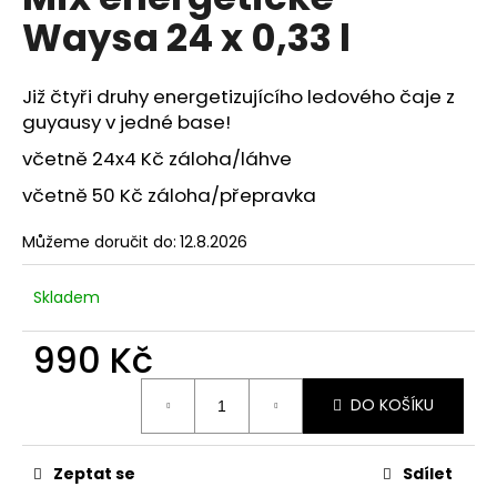
je
a
Waysa 24 x 0,33 l
0,0
z
j
5
í
hvězdiček.
Již čtyři druhy energetizujícího ledového čaje z
t
guyausy v jedné base!
?
včetně 24x4 Kč záloha/láhve
včetně 50 Kč záloha/přepravka
Můžeme doručit do:
12.8.2026
HLEDAT
Skladem
990 Kč
D
o
Měrná
p
DO KOŠÍKU
cena:
o
r
u
Zeptat se
Sdílet