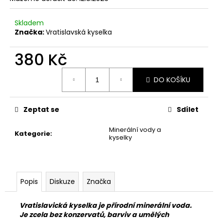
č
u
j
Skladem
e
Značka:
Vratislavská kyselka
m
e
380 Kč
Měrná
DO KOŠÍKU
cena:
CLUB
MATE
20
X
Zeptat se
Sdílet
0.5
L
Minerální vody a
Kategorie
:
870
kyselky
Kč
Popis
Diskuze
Značka
Vratislavická kyselka je přírodní minerální voda.
Je zcela bez konzervatů, barviv a umělých