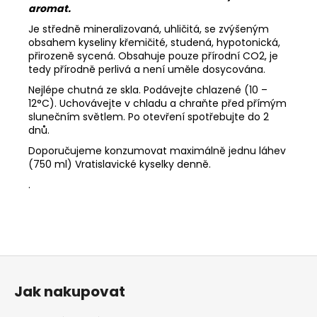
aromat.
Je středně mineralizovaná, uhličitá, se zvýšeným
obsahem kyseliny křemičité, studená, hypotonická,
přirozeně sycená. Obsahuje pouze přírodní CO2, je
tedy přírodně perlivá a není uměle dosycována.
Nejlépe chutná ze skla. Podávejte chlazené (10 –
12°C). Uchovávejte v chladu a chraňte před přímým
slunečním světlem. Po otevření spotřebujte do 2
dnů.
Doporučujeme konzumovat maximálně jednu láhev
(750 ml) Vratislavické kyselky denně.
.
Z
á
Jak nakupovat
p