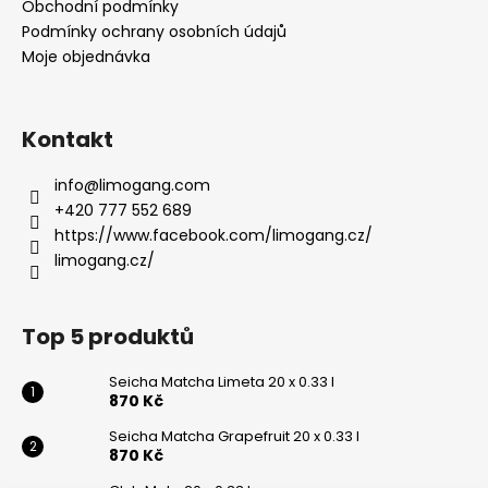
a
Obchodní podmínky
t
Podmínky ochrany osobních údajů
í
Moje objednávka
Kontakt
info
@
limogang.com
+420 777 552 689
https://www.facebook.com/limogang.cz/
limogang.cz/
Top 5 produktů
Seicha Matcha Limeta 20 x 0.33 l
870 Kč
Seicha Matcha Grapefruit 20 x 0.33 l
870 Kč