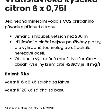
je
a
citron 6 x 0,75l
0,0
z
j
5
í
hvězdiček.
Jedinečná minerální voda s CO2 přírodního
t
původu s příchutí citronu
?
Jímána z hloubek větších než 200 m
Při jímání a plnění nejsou používány plasty,
ale výhradně technologie z ušlechtilé
nerezové oceli.
HLEDAT
Obsahuje výjimečné množství křemíku -
obsah kyseliny křemičité H2SiO3 je 111 mg/l
Balení: 6 ks
D
včetně 6 x 6 Kč záloha za láhve
o
p
včetně 120 Kč záloha za basu
o
r
u
Můžeme doručit do:
12.8.2026