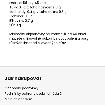
Energie: 191 kJ / 45 kcal
Tuky: 0,1 g; z toho nasycené 0 g
Sacharidy: 9,4 g; z toho cukry: 9,3 g
Vláknina: 0,6 g
Bílkoviny: 0,7 g
Sůl: 0 g
Minimální objednávky přijímáme již od 40 lahví -
můžete si libovolně nakombinovat balení a basy
různých limonád či ovocných šťáv.
Z
á
Jak nakupovat
p
a
Obchodní podmínky
t
Podmínky ochrany osobních údajů
í
Moje objednávka