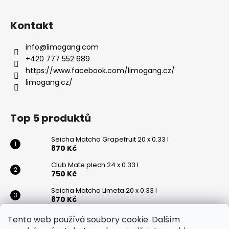
Kontakt
info
@
limogang.com
+420 777 552 689
https://www.facebook.com/limogang.cz/
limogang.cz/
Top 5 produktů
Seicha Matcha Grapefruit 20 x 0.33 l
870 Kč
Club Mate plech 24 x 0.33 l
750 Kč
Seicha Matcha Limeta 20 x 0.33 l
870 Kč
Club Mate 20 x 0.5 l
Tento web používá soubory cookie. Dalším
870 Kč