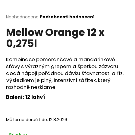
a
j
Průměrné
Neohodnoceno
Podrobnosti hodnocení
í
hodnocení
Mellow Orange 12 x
produktu
t
je
?
0,275l
0,0
z
5
hvězdiček.
Kombinace pomerančové a mandarinkové
šťávy s výrazným grepem a špetkou zázvoru
HLEDAT
dodá nápoji pořádnou dávku šťavnatosti a říz.
Výsledkem je plný, intenzivní zážitek, který
rozhodně nezklame.
D
Balení: 12 lahví
o
p
o
Můžeme doručit do:
12.8.2026
r
u
Skladem