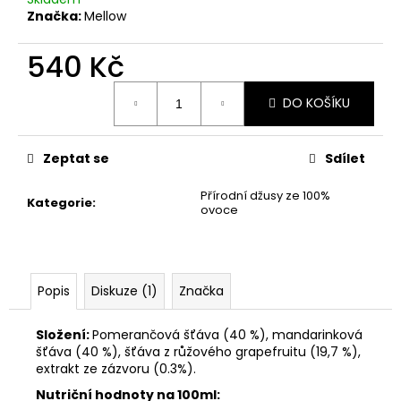
č
Značka:
Mellow
u
j
540 Kč
e
m
Měrná
e
DO KOŠÍKU
cena:
CLUB
Zeptat se
Sdílet
MATE
PLECH
Přírodní džusy ze 100%
24
Kategorie
:
ovoce
X
0.33
L
750
Kč
Popis
Diskuze (1)
Značka
Složení:
Pomerančová šťáva (40 %), mandarinková
šťáva (40 %), šťáva z růžového grapefruitu (19,7 %),
extrakt ze zázvoru (0.3%).
Nutriční hodnoty na 100ml: