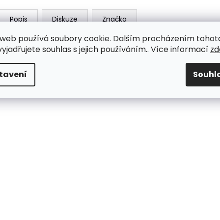
Popis
Diskuze
Značka
web používá soubory cookie. Dalším procházením tohot
Minimální objednávky přijímáme již od 40 lahví - můžete si l
yjadřujete souhlas s jejich používáním.. Více informací
zd
limonád či ovocných šťáv.
tavení
Souhl