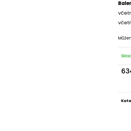
Balen
870 Kč
770 Kč
včetn
včet
Můžem
Skl
63
Měr
cena
Kate