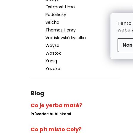
Ostmost Limo
Podorlicky
Seicha
Tento 
webu v
Thomas Henry
Vratislavská kyselka
Nas
Waysa
Wostok
Yuniq
Yuzuka
Blog
Co je yerba maté?
Průvodce bublinkami
Co pít místo Coly?