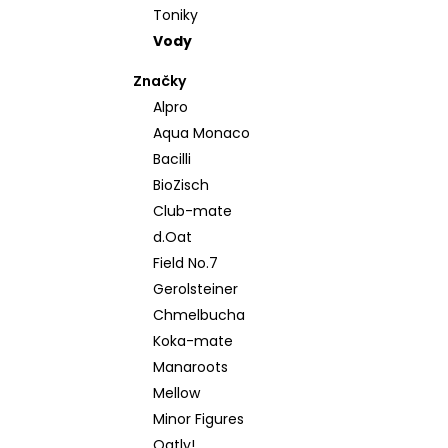
870 Kč
l
Toniky
Vody
Značky
Alpro
Aqua Monaco
Bacilli
BioZisch
Club-mate
d.Oat
Field No.7
Gerolsteiner
Chmelbucha
Koka-mate
Manaroots
Mellow
Minor Figures
Oatly!