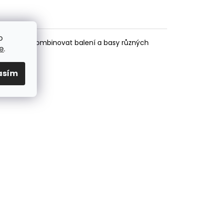
o
ibovolně nakombinovat balení a basy různých
e
.
asím