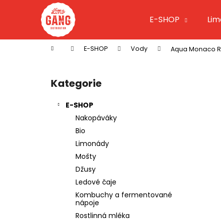
K
Přejít
na
o
E-SHOP
Li
obsah
Zpět
Zpět
š
do
do
í
Domů
E-SHOP
Vody
Aqua Monaco Rot
k
obchodu
obchodu
P
o
Kategorie
Přeskočit
s
kategorie
t
E-SHOP
r
Nakopáváky
a
Bio
n
Limonády
n
Mošty
í
Džusy
p
Ledové čaje
a
Kombuchy a fermentované
n
nápoje
SEICHA MATCHA LIMETA 20 X 0.33 L
e
Rostlinná mléka