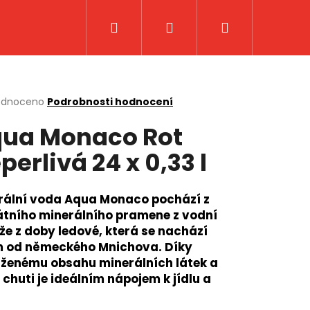
Hledat
Přihlášení
Nákupní
košík
rné
odnoceno
Podrobnosti hodnocení
cení
ua Monaco Rot
ktu
perlivá 24 x 0,33 l
ček.
rální voda Aqua Monaco pochází z
átního minerálního pramene z vodní
že z doby ledové, která se nachází
 od německého Mnichova. Díky
ženému obsahu minerálních látek a
 chuti je ideálním nápojem k jídlu a
.
0.33 L