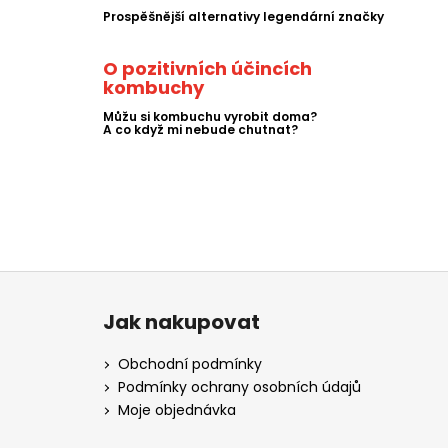
Prospěšnější alternativy legendární značky
O pozitivních účincích
kombuchy
Můžu si kombuchu vyrobit doma?
A co když mi nebude chutnat?
Z
á
Jak nakupovat
p
a
Obchodní podmínky
t
Podmínky ochrany osobních údajů
í
Moje objednávka