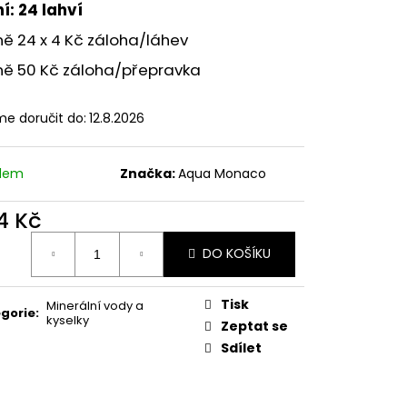
í: 24 lahví
ě 24 x 4 Kč záloha/láhev
ně 50 Kč záloha/přepravka
e doručit do:
12.8.2026
adem
Značka:
Aqua Monaco
4 Kč
ná
DO KOŠÍKU
:
Tisk
Minerální vody a
gorie
:
kyselky
Zeptat se
Sdílet