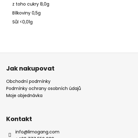
z toho cukry 8,0g
Bílkoviny 0,5g
Sůl <0,01g
Z
á
Jak nakupovat
p
a
Obchodní podmínky
t
Podmínky ochrany osobních údajů
í
Moje objednávka
Kontakt
info
@
limogang.com