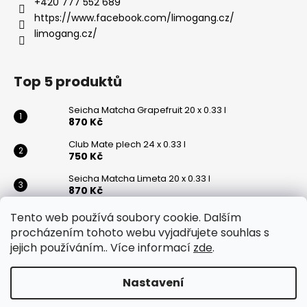
+420 777 552 689
https://www.facebook.com/limogang.cz/
limogang.cz/
Top 5 produktů
Seicha Matcha Grapefruit 20 x 0.33 l
870 Kč
Club Mate plech 24 x 0.33 l
750 Kč
Seicha Matcha Limeta 20 x 0.33 l
870 Kč
Club Mate 20 x 0.5 l
Tento web používá soubory cookie. Dalším
870 Kč
procházením tohoto webu vyjadřujete souhlas s
jejich používáním.. Více informací
zde
.
Vratislavická kyselka přírodní 6 x 0,75l
350 Kč
Nastavení
Vytvořil Shoptet