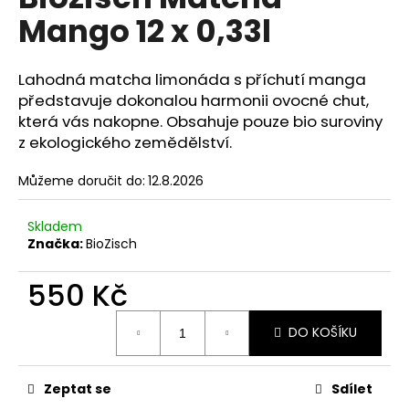
je
a
Mango 12 x 0,33l
0,0
z
j
5
í
hvězdiček.
Lahodná matcha limonáda s příchutí manga
t
představuje dokonalou harmonii ovocné chut,
?
která vás nakopne. Obsahuje pouze bio suroviny
z ekologického zemědělství.
Můžeme doručit do:
12.8.2026
HLEDAT
Skladem
Značka:
BioZisch
550 Kč
D
o
Měrná
p
DO KOŠÍKU
cena:
o
r
u
Zeptat se
Sdílet