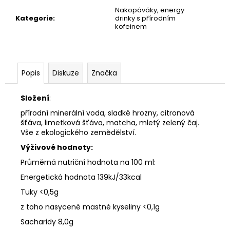
č
Nakopáváky, energy
u
Kategorie
:
drinky s přírodním
j
kofeinem
e
m
e
Popis
Diskuze
Značka
CLUB
MATE
Složení
:
20
přírodní minerální voda, sladké hrozny, citronová
X
0.5
šťáva, limetková šťáva, matcha, mletý zelený čaj.
L
Vše z ekologického zemědělství.
870
Výživové hodnoty:
Kč
Průměrná nutriční hodnota na 100 ml:
Energetická hodnota 139kJ/33kcal
Tuky <0,5g
z toho nasycené mastné kyseliny <0,1g
Sacharidy 8,0g